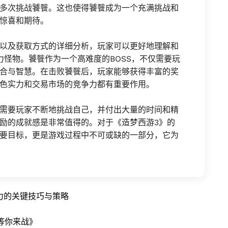
多次挑战饕餮。这也使得饕餮成为一个充满挑战和
惊喜和期待。
以及获取方式的详细分析，玩家可以更好地理解和
力怪物。饕餮作为一个高难度的BOSS，不仅需要玩
合与智慧。在击败饕餮后，玩家能够获得丰富的奖
色实力和交易市场的竞争力都有重要作用。
需要玩家不断地挑战自己，并付出大量的时间和精
励的成就感是非常值得的。对于《造梦西游3》的
要目标，更是游戏过程中不可或缺的一部分，它为
力的关键技巧与策略
等你来战》