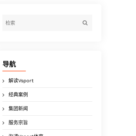
导航
解读Vsport
经典案例
集团新闻
服务宗旨