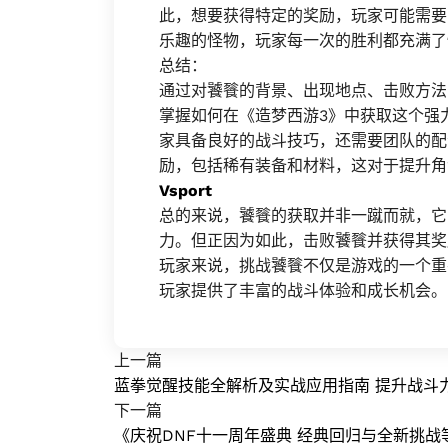
此，想要获得特定的奖励，玩家可能需要
乐趣的怪物，玩家每一次的胜利都充满了
总结：
通过对饕餮的背景、出现地点、击败方法
掌握如何在《造梦西游3》中获取这个强
家具备良好的战斗技巧，还需要团队的配
励，包括稀有装备和材料，这对于提升角
Vsport
总的来说，饕餮的获取并非一蹴而就，它
力。但正因为如此，击败饕餮并获得其奖
玩家来说，挑战饕餮不仅是游戏的一个重
玩家提供了丰富的战斗体验和成长机会。
上一篇
蓝拳觉醒技能全解析及实战应用指南 提升战斗
下一篇
《庆祝DNF十一周年盛典 经典回归与全新挑战