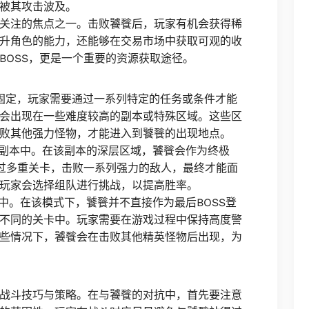
被其攻击波及。
关注的焦点之一。击败饕餮后，玩家有机会获得稀
升角色的能力，还能够在交易市场中获取可观的收
BOSS，更是一个重要的资源获取途径。
固定，玩家需要通过一系列特定的任务或条件才能
会出现在一些难度较高的副本或特殊区域。这些区
败其他强力怪物，才能进入到饕餮的出现地点。
”副本中。在该副本的深层区域，饕餮会作为终极
通过多重关卡，击败一系列强力的敌人，最终才能面
玩家会选择组队进行挑战，以提高胜率。
中。在该模式下，饕餮并不直接作为最后BOSS登
不同的关卡中。玩家需要在游戏过程中保持高度警
些情况下，饕餮会在击败其他精英怪物后出现，为
战斗技巧与策略。在与饕餮的对抗中，首先要注意