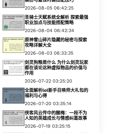
装扮与最佳时装搭配技巧
2026-08-05 06:42:25
圣骑士天赋系统全解析 探索最强
职业加点与技能搭配策略
2026-08-04 06:42:34
原神雪山碎片隐藏的秘密与探索
攻略详解大全
2026-08-03 06:33:35
剑灵狗粮是什么 为什么剑灵玩家
都在谈论这种虚拟物品的价值与
作用
2026-07-22 03:25:20
全面解析lol新手召唤师大礼包的
福利与心得
2026-07-20 03:35:14
侠客风云传中的酸梅：一段不为
人知的英雄成长与情感纠葛故事
2026-07-19 03:25:15